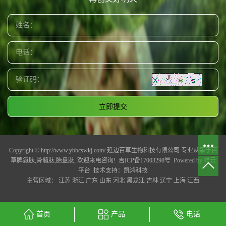
Copyright © http://www.ybbcswkj.com/ 延边百草生物科技有限公司 专业从事于
百
草脾氨肽
,
骨髓肽
,
胎盘肽
, 欢迎来电咨询!
吉ICP备17003298号
Powered by
祥云
平台
技术支持：
凯鸿科技
主营区域：
江苏
浙江
广东
山东
河北
黑龙江
吉林
辽宁
上海
江西
首页
产品
电话