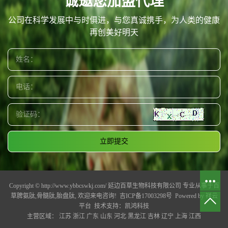
诚邀您加盟代理
公司在科学发展中与时俱进，与您真诚携手，为人类的健康
再创美好明天
Copyright © http://www.ybbcswkj.com/ 延边百草生物科技有限公司 专业从事于
百
草脾氨肽
,
骨髓肽
,
胎盘肽
, 欢迎来电咨询!
吉ICP备17003298号
Powered by
祥云
平台
技术支持：
凯鸿科技
主营区域：
江苏
浙江
广东
山东
河北
黑龙江
吉林
辽宁
上海
江西