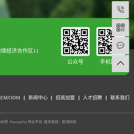
0
境经济合作区11
公众号
手机网站
OEM/ODM
新闻中心
招商加盟
人才招聘
联系我们
298号
Powered by
祥云平台
技术支持：
凯鸿科技