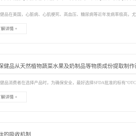
健品在美国，心脏病、心肌梗死、高血压、糖尿病等近年发病率极高，尤其
了解详情 +
保健品从天然植物蔬菜水果及奶制品等物质成份提取制作
健品消费者在选择产品时，为确保安全，最好选择SFDA批准的标有“OTC
了解详情 +
肽的吸收机制