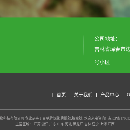
公司地址：
吉林省珲春市边
号小区
首页
关于我们
产品中心
m/ 延边百草生物科技有限公司 专业从事于
百草脾氨肽
,
骨髓肽
,
胎盘肽
, 欢迎来电咨询!
吉ICP备17003
主营区域：
江苏
浙江
广东
山东
河北
黑龙江
吉林
辽宁
上海
江西