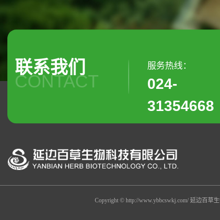
联系我们
服务热线：
CONTACT
024-
31354668
Copyright © http://www.ybbcswkj.co