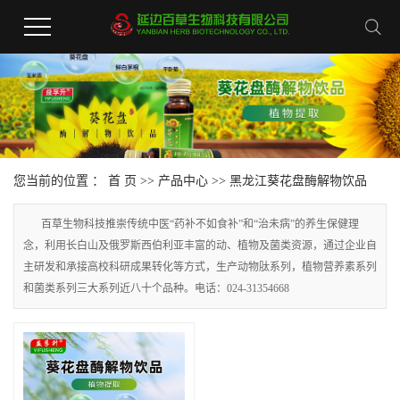
您当前的位置 ：
首 页
>>
产品中心
>>
黑龙江葵花盘酶解物饮品
百草生物科技推崇传统中医“药补不如食补”和“治未病”的养生保健理
念，利用长白山及俄罗斯西伯利亚丰富的动、植物及菌类资源，通过企业自
主研发和承接高校科研成果转化等方式，生产动物肽系列，植物营养素系列
和菌类系列三大系列近八十个品种。电话：024-31354668