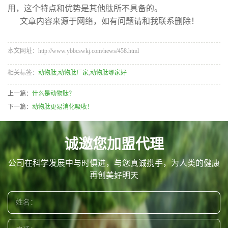
用，这个特点和优势是其他肽所不具备的。
文章内容来源于网络，如有问题请和我联系删除！
本文网址：http://www.ybbcswkj.com/news/458.html
相关标签：
动物肽
,
动物肽厂家
,
动物肽哪家好
上一篇：
什么是动物肽？
下一篇：
动物肽更易消化吸收！
诚邀您加盟代理
公司在科学发展中与时俱进，与您真诚携手，为人类的健康
再创美好明天