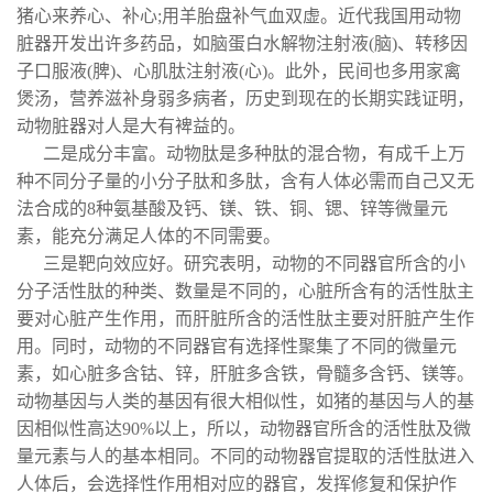
猪心来养心、补心;用羊胎盘补气血双虚。近代我国用动物
脏器开发出许多药品，如脑蛋白水解物注射液(脑)、转移因
子口服液(脾)、心肌肽注射液(心)。此外，民间也多用家禽
煲汤，营养滋补身弱多病者，历史到现在的长期实践证明，
动物脏器对人是大有裨益的。
二是成分丰富。动物肽是多种肽的混合物，有成千上万
种不同分子量的小分子肽和多肽，含有人体必需而自己又无
法合成的8种氨基酸及钙、镁、铁、铜、锶、锌等微量元
素，能充分满足人体的不同需要。
三是靶向效应好。研究表明，动物的不同器官所含的小
分子活性肽的种类、数量是不同的，心脏所含有的活性肽主
要对心脏产生作用，而肝脏所含的活性肽主要对肝脏产生作
用。同时，动物的不同器官有选择性聚集了不同的微量元
素，如心脏多含钴、锌，肝脏多含铁，骨髓多含钙、镁等。
动物基因与人类的基因有很大相似性，如猪的基因与人的基
因相似性高达90%以上，所以，动物器官所含的活性肽及微
量元素与人的基本相同。不同的动物器官提取的活性肽进入
人体后，会选择性作用相对应的器官，发挥修复和保护作