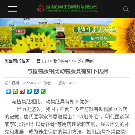
您当前的位置 ：
首 页
>>
新闻中心
>>
公司新闻
与植物肽相比动物肽具有如下优势
发布日期：
2022-05-12
作者：
点击：
416
与植物肽相比，动物肽具有如下优势：
一是历史悠久。我国早在两千多年前就有动物脏器入药
的记载，唐代医学家孙思邈提出：“以脏补脏”，明代医药学
家李时珍提出“以骨补骨”等用药理论和实践，经过历史的补
充和发展，成为养生保健的常用方法。如用鹿肾补肾益精;