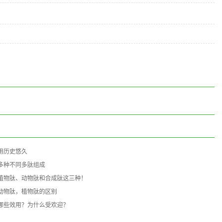
用历史悠久
多种不同多肽组成
植物肽、动物肽和合成肽这三种！
动物肽，植物肽的区别
哪些效用？为什么受欢迎？