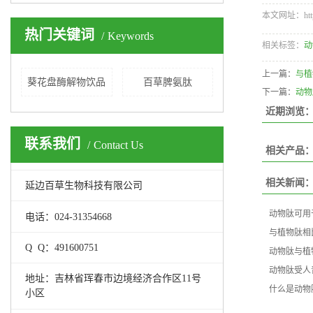
本文网址：http:/
热门关键词
Keywords
相关标签：
动
上一篇：
与植
葵花盘酶解物饮品
百草脾氨肽
下一篇：
动物
近期浏览
联系我们
Contact Us
相关产品
相关新闻
延边百草生物科技有限公司
动物肽可用
电话：024-31354668
与植物肽相
Q Q：491600751
动物肽与植
动物肽受人
地址：吉林省珲春市边境经济合作区11号
什么是动物
小区