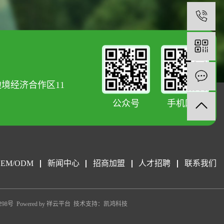
0
境经济合作区11
公众号
手机网站
OEM/ODM
新闻中心
招商加盟
人才招聘
联系我们
298号
Powered by
祥云平台
技术支持：
凯鸿科技