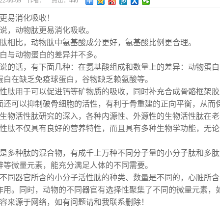
22-06-09
作者：
点击：
446
更易消化吸收！
说，动物肽更易消化吸收。
肽相比，动物肽中氨基酸成分更好，氨基酸比例更合理。
白与动物蛋白的差异并不多。
说的话，有下面几种：在氨基酸组成和数量上的差异：动物蛋白
蛋白在缺乏免疫球蛋白，谷物缺乏赖氨酸等。
性肽用于可以促进钙等矿物质的吸收，同时补充合成骨骼框架胶
面还可以抑制破骨细胞的活性，有利于骨重建的正向平衡，从而
生物活性肽研究的深入，各种内源性、外源性的生物活性肽在老
性肽不仅具有良好的营养特性，而且具有多种生物学功能，无论
是多种肽的混合物，有成千上万种不同分子量的小分子肽和多肽
锌等微量元素，能充分满足人体的不同需要。
不同器官所含的小分子活性肽的种类、数量是不同的，心脏所含
作用。同时，动物的不同器官有选择性聚集了不同的微量元素，
容来源于网络，如有问题请和我联系删除！