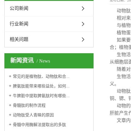
发布日期：
20
公司新闻
动物肽
相对来
行业新闻
与植物
植物蛋
相关问题
如果要
合；植物
生物活
新闻资讯
News
从细胞层
随着对
生物活
常见的是植物肽、动物肽和合...
义。
脾氨肽能带来哪些益处，如何...
动物肽
牛脾脏中提取脾氨肽时有哪些...
铜、锶、
骨髓肽的制作流程
动物的
肝脏产生
动物肽受人青睐的原因
文章内
骨髓中用酶解法提取出的多肽