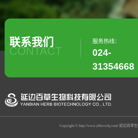
联系我们
服务热线：
CONTACT
024-
31354668
Copyright © http://www.ybbcswkj.co