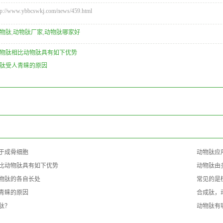
/www.ybbcswkj.com/news/459.html
物肽
,
动物肽厂家
,
动物肽哪家好
物肽相比动物肽具有如下优势
肽受人青睐的原因
：
：
：
于成骨细胞
动物肽应
比动物肽具有如下优势
动物肽由
物肽的各自长处
常见的是
青睐的原因
合成肽，
肽？
动物肽有