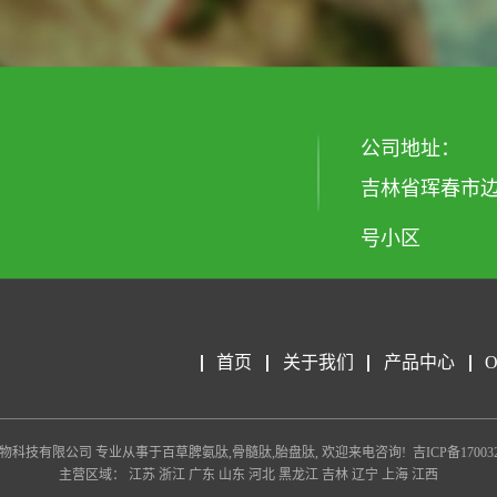
公司地址：
吉林省珲春市边
号小区
首页
关于我们
产品中心
m/ 延边百草生物科技有限公司 专业从事于
百草脾氨肽
,
骨髓肽
,
胎盘肽
, 欢迎来电咨询!
吉ICP备17003
主营区域：
江苏
浙江
广东
山东
河北
黑龙江
吉林
辽宁
上海
江西